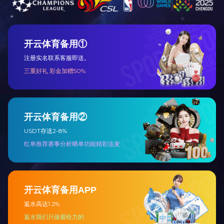
乐鱼网站_乐鱼(中国)
乐鱼网站_乐鱼(中国)
销售热线：0537-4030999 0537-4260319
段经理:15564030777
孔经理:15562389336
网址: www.letmefeelyourfingerfirst.com
地址:山东省泗水县经济开发区圣康路007号
扫一扫
查看手机站