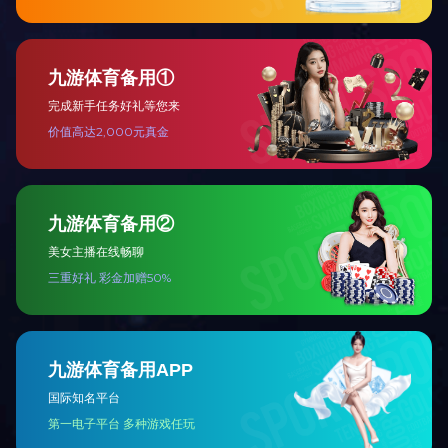
孔经理:15562389336
网址: www.letmefeelyourfingerfirst.com
地址:山东省泗水县经济开发区圣康路007号
扫一扫
查看手机站
乐鱼网站_乐鱼(中国)
鲁ICP备17027811号-3