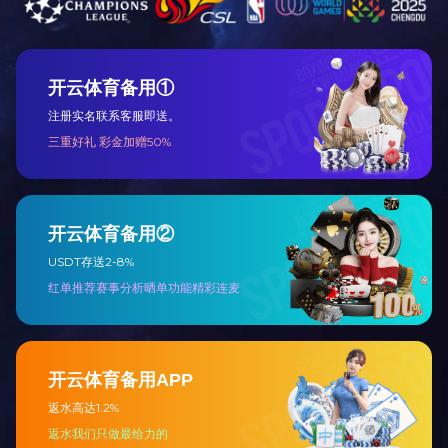
秸秆能源化利用
生物质燃料成型机的经济效益如何呢
上一条:
乐鱼网站_乐鱼(中国)
乐鱼网站_乐鱼(中国)
销售热线：0537-4030999 0537-4260319
段经理:15564030777